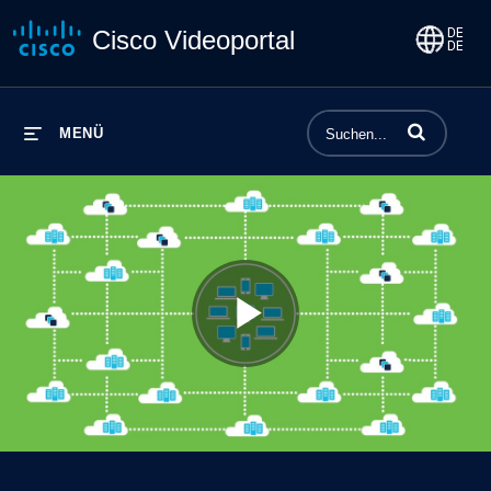
Cisco Videoportal
Begriffe einge
MENÜ
Play
Video