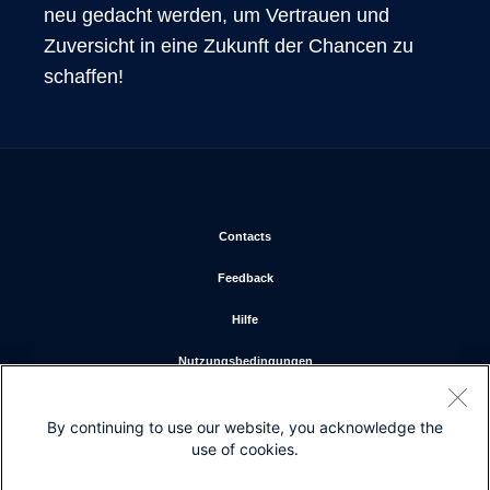
neu gedacht werden, um Vertrauen und 
Zuversicht in eine Zukunft der Chancen zu 
schaffen!
Wird in neuem Fenster geöffnet
Contacts
Wird in neuem Fenster geöffnet
Feedback
Wird in neuem Fenster geöffnet
Hilfe
Wird in neuem Fenster geöffne
Nutzungsbedingungen
Wird in neuem Fenster geöffne
Datenschutzerklärung
By continuing to use our website, you acknowledge the
Wird in neuem Fenster geöffnet
Cookies
use of cookies.
Wird in neuem Fenster geöffnet
Marken