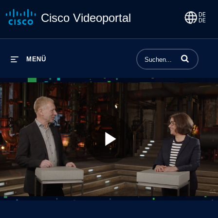
Cisco Videoportal
Begriffe einge
MENÜ
Play
Video