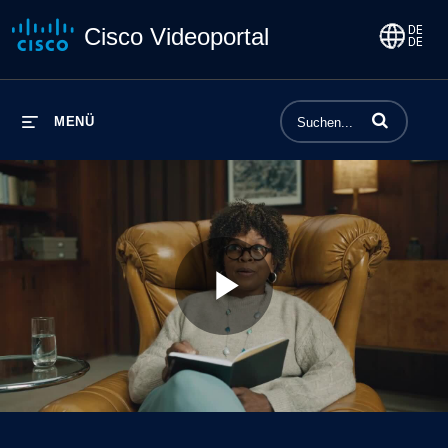
Cisco Videoportal
Begriffe einge
MENÜ
Play
Video