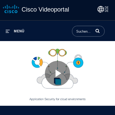
Cisco Videoportal
Begriffe einge
MENÜ
Play
Video