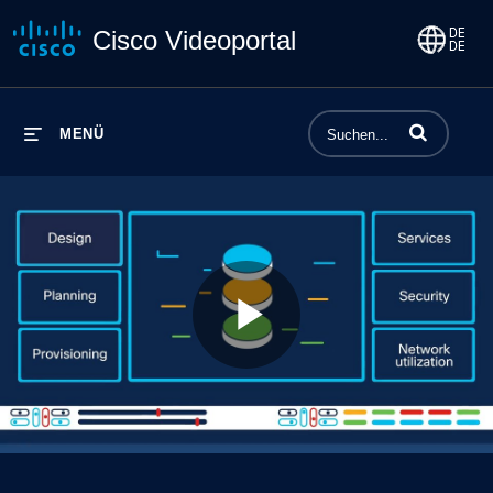
Cisco Videoportal
Begriffe einge
MENÜ
Play
Video