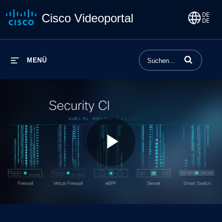
Cisco Videoportal
Begriffe einge
MENÜ
Play
Video