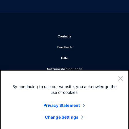
Wird in neuem Fenster geöffnet
Contacts
Wird in neuem Fenster geöffnet
Feedback
Wird in neuem Fenster geöffnet
Hilfe
Wird in neuem Fenster geöffne
Nutzungsbedingungen
Wird in neuem Fenster geöffne
Datenschutzerklärung
By continuing to use our website, you acknowledge the
Wird in neuem Fenster geöffnet
Cookies
use of cookies.
Wird in neuem Fenster geöffnet
Marken
Privacy Statement
Change Settings