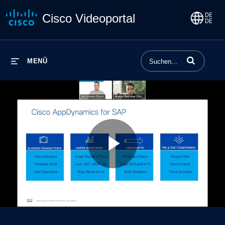
Cisco Videoportal
Begriffe einge
MENÜ
Play
Video