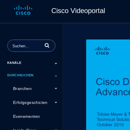
Cisco Videoportal
Begriffe eingeben, um nach Videos zu su
KANÄLE
DURCHSUCHEN
Cisco Connect
DeutschlandDigital
Engage Webinare
Universities
Branchen
Erfolgsgeschicten
Evenementen