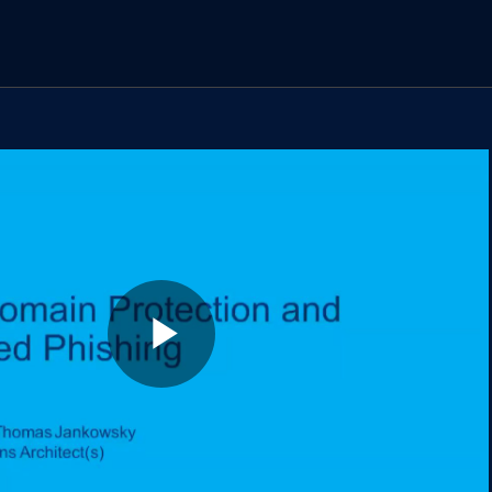
chen
Play