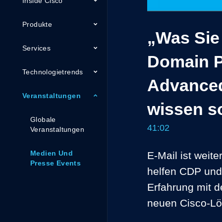
Inside Cisco
Produkte
„Was Sie
Services
Domain P
Technologietrends
Advanced
Veranstaltungen
wissen so
Globale
41:02
Veranstaltungen
Medien Und
E-Mail ist weit
Presse Events
helfen CDP und
Erfahrung mit d
neuen Cisco-L