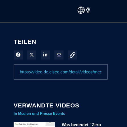
TEILEN
In Facebook freigeben
Teilen auf X
In LinkedIn teilen
Per E-Mail teilen
VERWANDTE VIDEOS
In Medien und Presse Events
Was bedeutet “Zero